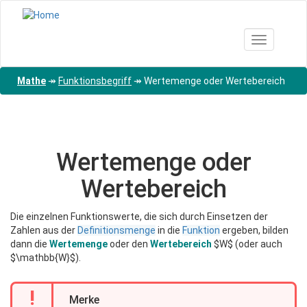
Direkt
zum
Inhalt
Toggle nav
Mathe
↠
Funktionsbegriff
↠
Wertemenge oder Wertebereich
Wertemenge oder
Wertebereich
Die einzelnen Funktionswerte, die sich durch Einsetzen der
Zahlen aus der
Definitionsmenge
in die
Funktion
ergeben, bilden
dann die
Wertemenge
oder den
Wertebereich
$W$ (oder auch
$\mathbb{W}$).
!
Merke