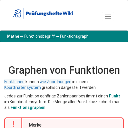
Direkt
zum
Inhalt
Toggle nav
Mathe
↠
Funktionsbegriff
↠
Funktionsgraph
Graphen von Funktionen
Funktionen
können
wie Zuordnungen
in einem
Koordinatensystem
graphisch dargestellt werden.
Jedes zur Funktion gehörige Zahlenpaar bestimmt einen
Punkt
im Koordinatensystem. Die Menge aller Punkte bezeichnet man
als
Funktionsgraphen
.
!
Merke