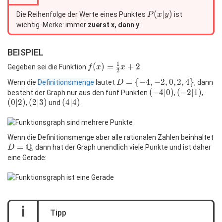
P(x|y)
(
∣
)
Die Reihenfolge der Werte eines Punktes
ist
P
x
y
wichtig. Merke: immer
zuerst x, dann y
.
BEISPIEL
1
f(x)=\frac12x+2
(
)
=
+
2
Gegeben sei die Funktion
.
f
x
x
2
D=\
=
{
−
4
,
−
2
,
0
,
2
,
4
}
Wenn die
Definitionsmenge
lautet
, dann
D
{-4,-2,0,2,4\}
(-4|0)
(
−
4
∣
0
)
(-2|1)
(
−
2
∣
1
)
(0|2)
besteht der Graph nur aus den fünf Punkten
,
,
(
0
∣
2
)
(2|3)
(
2
∣
3
)
(4|4)
(
4
∣
4
)
,
und
.
Wenn die Definitionsmenge aber alle rationalen Zahlen beinhaltet
Q
D=\mathbb{Q}
=
, dann hat der Graph unendlich viele Punkte und ist daher
D
eine Gerade:
i
Tipp