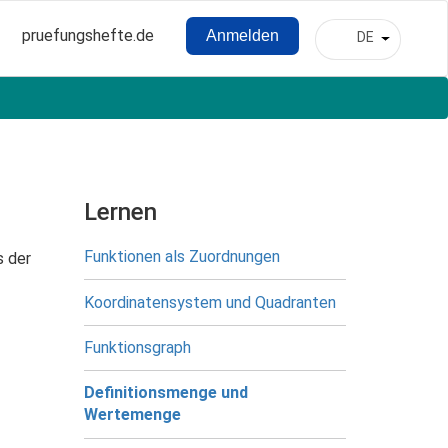
pruefungshefte.de
Anmelden
DE
Hauptnavigation
Weitere A
Benutzermenü
Lernen
Funktionen als Zuordnungen
s der
Koordinatensystem und Quadranten
Funktionsgraph
Definitionsmenge und
Wertemenge