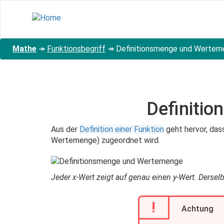
Direkt
zum
Inhalt
Mathe
↠
Funktionsbegriff
↠
Definitionsmenge und Wertem
Definiti
Aus der
Definition einer Funktion
geht hervor, das
Wertemenge) zugeordnet wird.
Jeder x-Wert zeigt auf genau einen y-Wert. Ders
!
Achtung