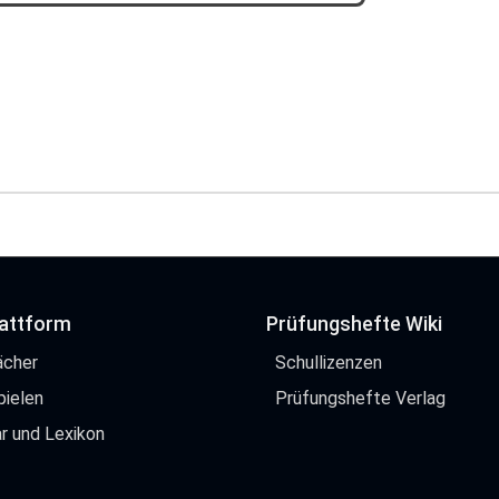
lattform
Prüfungshefte Wiki
ächer
Schullizenzen
pielen
Prüfungshefte Verlag
r und Lexikon