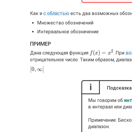
Как и
с областью
есть два возможных обозн
Множество обозначений
Интервальное обозначение
ПРИМЕР
2
f(x)=x^2
(
)
=
Дана следующая функция
. При
во
f
x
x
отрицательное число. Таким образом, диапаз
[0,\infty[
[
0
,
∞
[
i
Подсказка
Мы говорим об
инт
в интервал или диа
Примечание: Беско
диапазон.