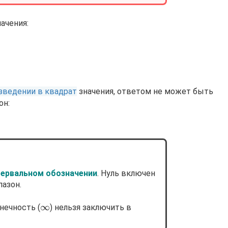
ачения:
зведении в квадрат
значения, ответом не может быть
он:
ервальном обозначении
. Нуль включен
пазон.
\infty
∞
нечность (
) нельзя заключить в