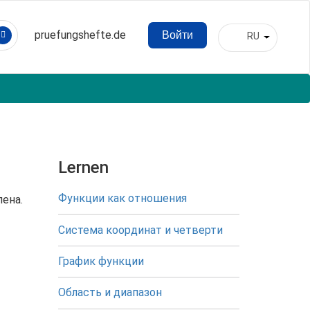
pruefungshefte.de
Войти
RU
Hauptnavigation
Список д
Benutzermenü
Lernen
Функции как отношения
ена.
Система координат и четверти
График функции
Область и диапазон