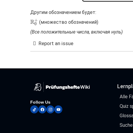
Другим обозначением будет:
+
R
\mathbb{R}^{+}_{0}
(множество обозначений)
0
(Все положительные числа, включая нуль)
Report an issue
Lernp
Alle F
Follow Us
Quiz s
tiktok
facebook
instagram
youtube
Glossa
Suche