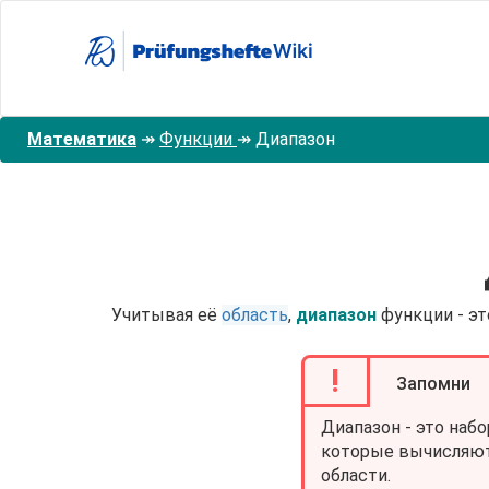
Перейти
к
основному
содержанию
Математика
↠
Функции
↠
Диапазон
Учитывая её
область
,
диапазон
функции - эт
!
Запомни
Диапазон - это наб
которые вычисляют
области.