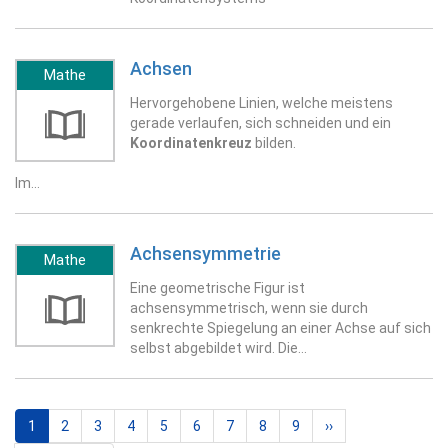
Achsen
Mathe
Hervorgehobene Linien, welche meistens
gerade verlaufen, sich schneiden und ein
Koordinatenkreuz
bilden.
Im…
Achsensymmetrie
Mathe
Eine geometrische Figur ist
achsensymmetrisch, wenn sie durch
senkrechte Spiegelung an einer Achse auf sich
selbst abgebildet wird. Die…
Seitennummerierung
Aktuelle
1
Page
2
Page
3
Page
4
Page
5
Page
6
Page
7
Page
8
Page
9
Nächste
››
Seite
Seite