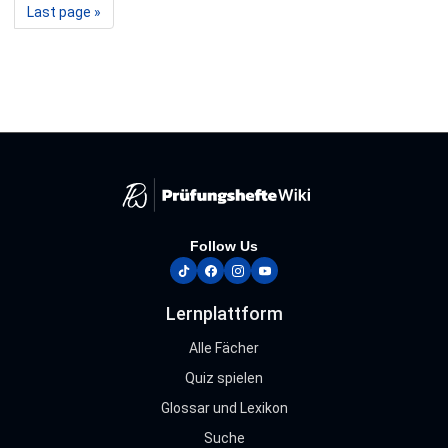
Letzte
Last page »
Seite
Follow Us
tiktok
facebook
instagram
youtube
Lernplattform
Alle Fächer
Quiz spielen
Glossar und Lexikon
Suche