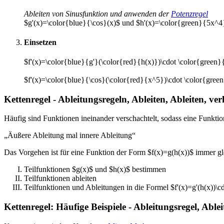
Ableiten von Sinusfunktion und anwenden der
Potenzregel
$g'(x)=\color{blue}{\cos}(x)$ und $h'(x)=\color{green}{5x^4
Einsetzen
$f'(x)=\color{blue}{g'}(\color{red}{h(x)})\cdot \color{green}
$f'(x)=\color{blue}{\cos}(\color{red}{x^5})\cdot \color{gre
Kettenregel - Ableitungsregeln, Ableiten, Ableiten, ver
Häufig sind Funktionen ineinander verschachtelt, sodass eine Funktion
„Äußere Ableitung mal innere Ableitung“
Das Vorgehen ist für eine Funktion der Form $f(x)=g(h(x))$ immer gl
Teilfunktionen $g(x)$ und $h(x)$ bestimmen
Teilfunktionen ableiten
Teilfunktionen und Ableitungen in die Formel $f'(x)=g'(h(x))\cd
Kettenregel: Häufige Beispiele - Ableitungsregel, Able