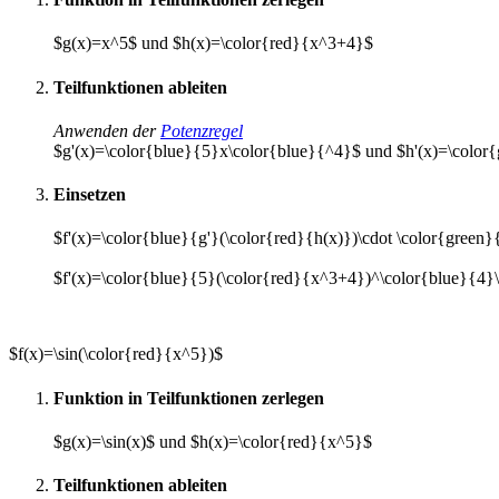
$g(x)=x^5$ und $h(x)=\color{red}{x^3+4}$
Teilfunktionen ableiten
Anwenden der
Potenzregel
$g'(x)=\color{blue}{5}x\color{blue}{^4}$ und $h'(x)=\colo
Einsetzen
$f'(x)=\color{blue}{g'}(\color{red}{h(x)})\cdot \color{green}
$f'(x)=\color{blue}{5}(\color{red}{x^3+4})^\color{blue}{4}
$f(x)=\sin(\color{red}{x^5})$
Funktion in Teilfunktionen zerlegen
$g(x)=\sin(x)$ und $h(x)=\color{red}{x^5}$
Teilfunktionen ableiten