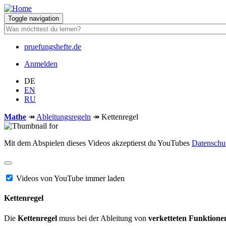
Direkt
zum
Toggle navigation
Inhalt
pruefungshefte.de
Hauptnavigation
Anmelden
Benutzermenü
DE
EN
RU
Mathe
↠
Ableitungsregeln
↠
Kettenregel
Mit dem Abspielen dieses Videos akzeptierst du YouTubes
Datenschu
Videos von YouTube immer laden
Kettenregel
Die
Kettenregel
muss bei der Ableitung von
verketteten Funktione