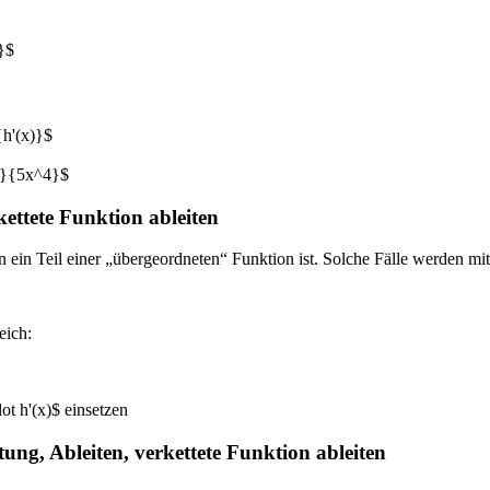
}$
{h'(x)}$
en}{5x^4}$
kettete Funktion ableiten
 ein Teil einer „übergeordneten“ Funktion ist. Solche Fälle werden mit 
eich:
ot h'(x)$ einsetzen
itung, Ableiten, verkettete Funktion ableiten