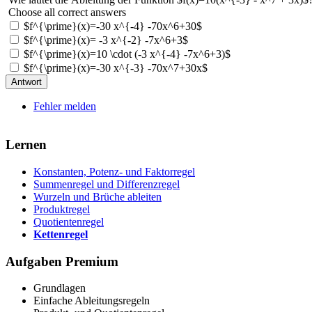
Choose all correct answers
$f^{\prime}(x)=-30 x^{-4} -70x^6+30$
$f^{\prime}(x)= -3 x^{-2} -7x^6+3$
$f^{\prime}(x)=10 \cdot (-3 x^{-4} -7x^6+3)$
$f^{\prime}(x)=-30 x^{-3} -70x^7+30x$
Fehler melden
Lernen
Konstanten, Potenz- und Faktorregel
Summenregel und Differenzregel
Wurzeln und Brüche ableiten
Produktregel
Quotientenregel
Kettenregel
Aufgaben
Premium
Grundlagen
Einfache Ableitungsregeln