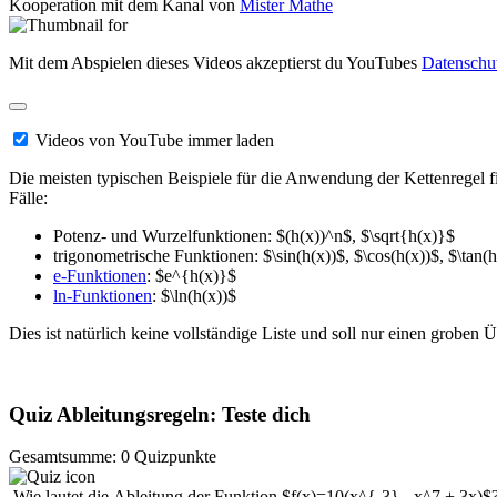
Kooperation mit dem Kanal von
Mister Mathe
Mit dem Abspielen dieses Videos akzeptierst du YouTubes
Datenschu
Videos von YouTube immer laden
Die meisten typischen Beispiele für die Anwendung der Kettenregel
Fälle:
Potenz- und Wurzelfunktionen: $(h(x))^n$, $\sqrt{h(x)}$
trigonometrische Funktionen: $\sin(h(x))$, $\cos(h(x))$, $\tan(h
e-Funktionen
: $e^{h(x)}$
ln-Funktionen
: $\ln(h(x))$
Dies ist natürlich keine vollständige Liste und soll nur einen groben 
Quiz Ableitungsregeln: Teste dich
Gesamtsumme: 0 Quizpunkte
Wie lautet die Ableitung der Funktion $f(x)=10(x^{-3} - x^7 + 3x)$