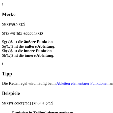
!
Merke
$f(x)=g(h(x))$
$f'(x)=g'(h(x))\cdot h'(x)$
$g(x)$ ist die
äußere Funktion
.
$g'(x)$ ist die
äußere Ableitung
.
$h(x)$ ist die
innere Funktion
.
$h'(x)$ ist die
innere Ableitung
.
i
Tipp
Die Kettenregel wird häufig beim
Ableiten elementarer Funktionen
an
Beispiele
$f(x)=(\color{red}{x^3+4})^5$
Funktion in Teilfunktionen zerlegen