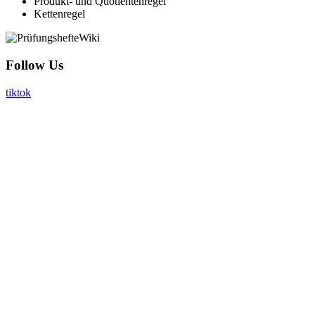
Produkt- und Quotientenregel
Kettenregel
Follow Us
tiktok