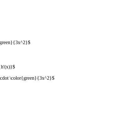
r{green}{3x^2}$
{h'(x)}$
\cdot \color{green}{3x^2}$