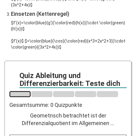
{3x^2+4x}$
Einsetzen (Kettenregel)
$f'(x)=\color{blue}{g'}(\color{red}{h(x)})\cdot \color{green}
{h'(x)}$
$f'(x)$ $=\color{blue}{\cos}(\color{red}{x^3+2x^2+3})\cdot
\color{green}{(3x^2+4x)}$
Quiz Ableitung und
Differenzierbarkeit: Teste dich
Gesamtsumme: 0 Quizpunkte
Geometrisch betrachtet ist der
Differenzialquotient im Allgemeinen ...