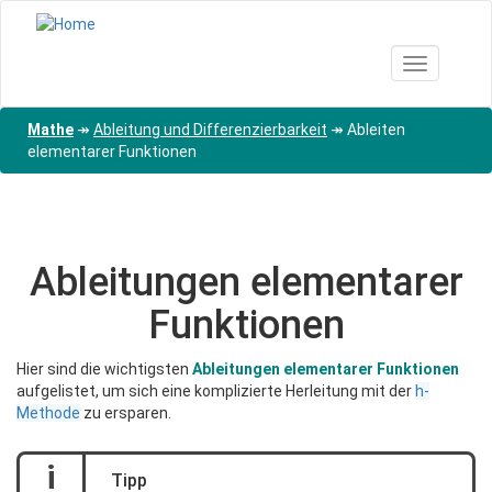
Direkt
zum
Inhalt
Toggle nav
Mathe
↠
Ableitung und Differenzierbarkeit
↠
Ableiten
elementarer Funktionen
Ableitungen elementarer
Funktionen
Hier sind die wichtigsten
Ableitungen elementarer Funktionen
aufgelistet, um sich eine komplizierte Herleitung mit der
h-
Methode
zu ersparen.
i
Tipp