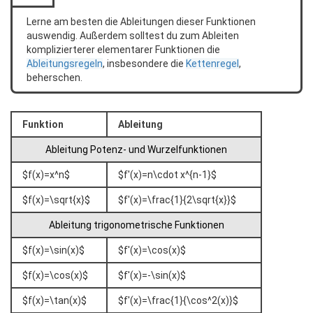
Lerne am besten die Ableitungen dieser Funktionen
auswendig. Außerdem solltest du zum Ableiten
komplizierterer elementarer Funktionen die
Ableitungsregeln
, insbesondere die
Kettenregel
,
beherschen.
Funktion
Ableitung
Ableitung Potenz- und Wurzelfunktionen
$f(x)=x^n$
$f'(x)=n\cdot x^{n-1}$
$f(x)=\sqrt{x}$
$f'(x)=\frac{1}{2\sqrt{x}}$
Ableitung trigonometrische Funktionen
$f(x)=\sin(x)$
$f'(x)=\cos(x)$
$f(x)=\cos(x)$
$f'(x)=-\sin(x)$
$f(x)=\tan(x)$
$f'(x)=\frac{1}{\cos^2(x)}$