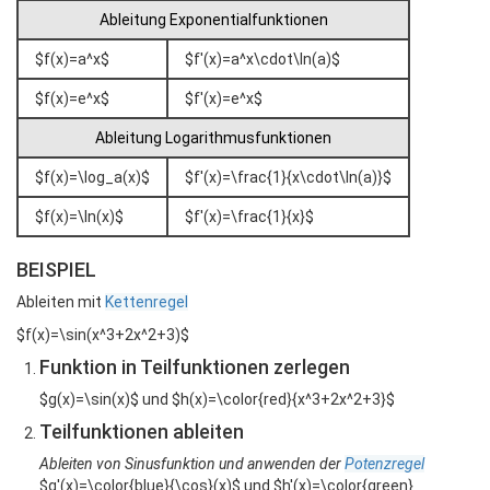
Ableitung Exponentialfunktionen
$f(x)=a^x$
$f'(x)=a^x\cdot\ln(a)$
$f(x)=e^x$
$f'(x)=e^x$
Ableitung Logarithmusfunktionen
$f(x)=\log_a(x)$
$f'(x)=\frac{1}{x\cdot\ln(a)}$
$f(x)=\ln(x)$
$f'(x)=\frac{1}{x}$
BEISPIEL
Ableiten mit
Kettenregel
$f(x)=\sin(x^3+2x^2+3)$
Funktion in Teilfunktionen zerlegen
$g(x)=\sin(x)$ und $h(x)=\color{red}{x^3+2x^2+3}$
Teilfunktionen ableiten
Ableiten von Sinusfunktion und anwenden der
Potenzregel
$g'(x)=\color{blue}{\cos}(x)$ und $h'(x)=\color{green}