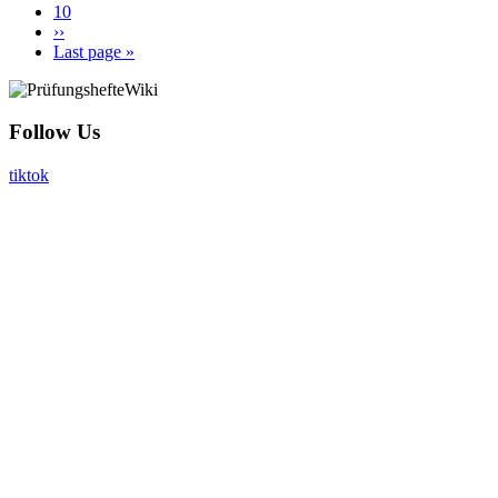
Page
10
Nächste
››
Seite
Letzte
Last page »
Seite
Follow Us
tiktok