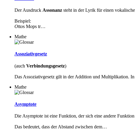
Der Ausdruck
Assonanz
steht in der Lyrik für einen vokalisc
Beispiel:
O
tt
o
s M
o
ps tr…
Mathe
Assoziativgesetz
(auch
Verbindungsgesetz
)
Das Assoziativgesetz gilt in der Addition und Multiplikation.
Mathe
Asymptote
Die Asymptote ist eine Funktion, der sich eine andere Funktio
Das bedeutet, dass der Abstand zwischen dem…