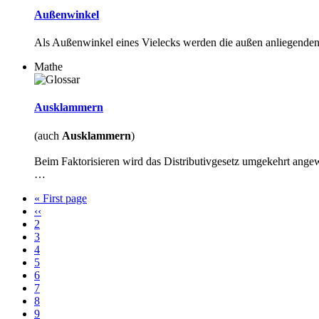
Außenwinkel
Als Außenwinkel eines Vielecks werden die außen anliegenden 
Mathe
Ausklammern
(auch
Ausklammern
)
Beim Faktorisieren wird das Distributivgesetz umgekehrt ang
…
Erste
« First page
Seite
Vorherige
‹‹
Seitennummerierung
Seite
Page
2
Page
3
Page
4
Page
5
Aktuelle
6
Seite
Page
7
Page
8
Page
9