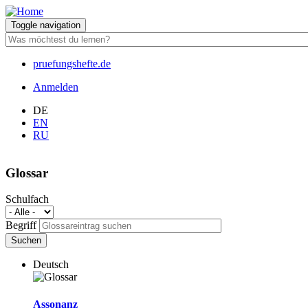
Direkt
zum
Toggle navigation
Inhalt
pruefungshefte.de
Hauptnavigation
Anmelden
Benutzermenü
DE
EN
RU
Glossar
Schulfach
Begriff
Deutsch
Assonanz