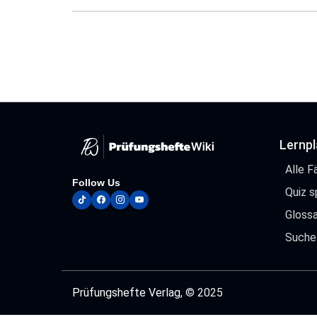
{a}\cdot(b+c)
Lernp
Alle F
Follow Us
Quiz s
tiktok
facebook
instagram
youtube
Glossa
Suche
Prüfungshefte Verlag
, © 2025