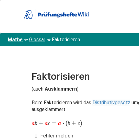
Direkt
zum
Inhalt
Mathe
↠
Glossar
↠
Faktorisieren
Faktorisieren
(auch
Ausklammern
)
Beim Faktorisieren wird das
Distributivgesetz
umg
ausgeklammert.
\color{red}
+
=
⋅
(
+
)
a
b
a
c
a
b
c
{a}b+\color{red}
Fehler melden
{a}c=\color{red}