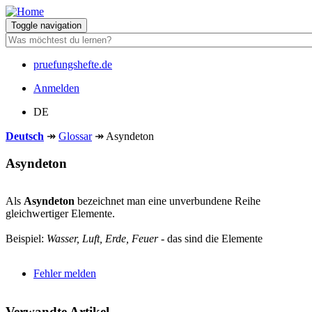
Direkt
zum
Toggle navigation
Inhalt
pruefungshefte.de
Hauptnavigation
Anmelden
Benutzermenü
DE
Deutsch
↠
Glossar
↠
Asyndeton
Asyndeton
Als
Asyndeton
bezeichnet man eine unverbundene Reihe
gleichwertiger Elemente.
Beispiel:
Wasser, Luft, Erde, Feuer
- das sind die Elemente
Fehler melden
Verwandte Artikel