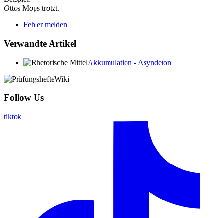
O
tt
o
s M
o
ps tr
o
tzt.
Fehler melden
Verwandte Artikel
Akkumulation - Asyndeton
Follow Us
tiktok