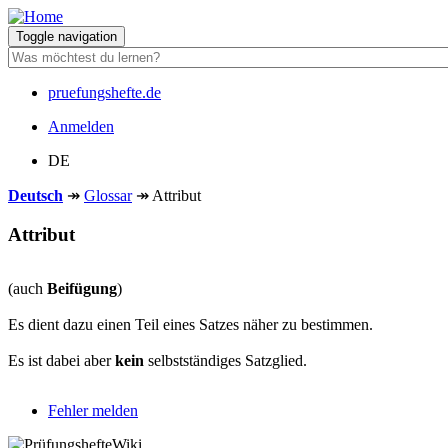
Direkt
zum
Toggle navigation
Inhalt
pruefungshefte.de
Hauptnavigation
Anmelden
Benutzermenü
DE
Deutsch
↠
Glossar
↠
Attribut
Attribut
(auch
Beifügung
)
Es dient dazu einen Teil eines Satzes näher zu bestimmen.
Es ist dabei aber
kein
selbstständiges Satzglied.
Fehler melden