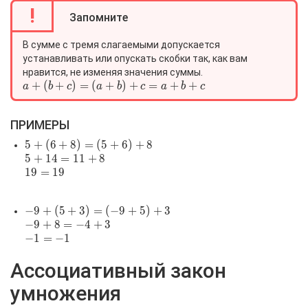
!
Запомните
В сумме с тремя слагаемыми допускается
устанавливать или опускать скобки так, как вам
нравится, не изменяя значения суммы.
a+(b+c)=
+
(
+
)
=
(
+
)
+
=
+
+
a
b
c
a
b
c
a
b
c
(a+b)+c=a+b+c
ПРИМЕРЫ
5+
5
+
(
6
+
8
)
=
(
5
+
6
)
+
8
(6+8)=
5+14=11+8
5
+
1
4
=
1
1
+
8
(5+6)+8
19=19
1
9
=
1
9
-9+
−
9
+
(
5
+
3
)
=
(
−
9
+
5
)
+
3
(5+3)=
-9+8=-4+3
−
9
+
8
=
−
4
+
3
(-9+5)+3
-1=-1
−
1
=
−
1
Ассоциативный закон
умножения