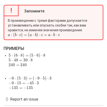
!
Запомните
В произведении с тремя факторами допускается
устанавливать или опускать скобки так, как вам
нравится, не изменяя значения произведения.
a\cdot
⋅
(
⋅
)
=
(
⋅
)
⋅
=
⋅
⋅
a
b
c
a
b
c
a
b
c
(b\cdot
c)=
ПРИМЕРЫ
(a\cdot
b)\cdot
5\cdot(6\cdot8)=
5
⋅
(
6
⋅
8
)
=
(
5
⋅
6
)
⋅
8
c=a\cdot
(5\cdot6)\cdot8
5\cdot48=30\cdot8
5
⋅
4
8
=
3
0
⋅
8
b\cdot c
240=240
2
4
0
=
2
4
0
-9\cdot(5\cdot3)=
−
9
⋅
(
5
⋅
3
)
=
(
−
9
⋅
5
)
⋅
3
(-9\cdot5)\cdot3
-9\cdot15=-45\cdot3
−
9
⋅
1
5
=
−
4
5
⋅
3
-135=-135
−
1
3
5
=
−
1
3
5
Report an issue