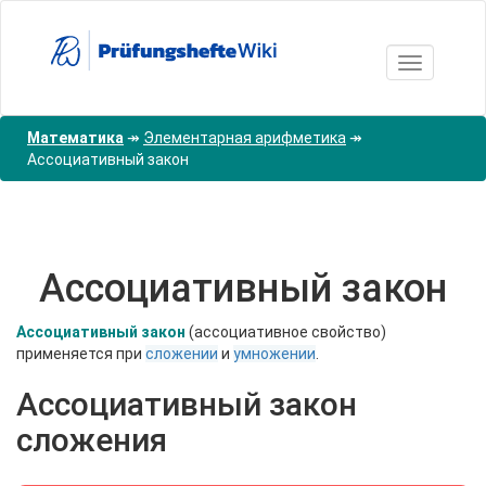
Перейти
к
основному
Toggle nav
содержанию
Математика
↠
Элементарная арифметика
↠
Ассоциативный закон
Ассоциативный закон
Ассоциативный закон
(ассоциативное свойство)
применяется при
сложении
и
умножении
.
Ассоциативный закон
сложения