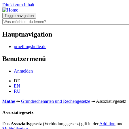
Direkt zum Inhalt
Toggle navigation
Hauptnavigation
pruefungshefte.de
Benutzermenü
Anmelden
DE
EN
RU
Mathe
↠
Grundrechenarten und Rechengesetze
↠
Assoziativgesetz
Assoziativgesetz
Das
Assoziativgesetz
(Verbindungsgesetz) gilt in der
Addition
und
Multiplikation
.