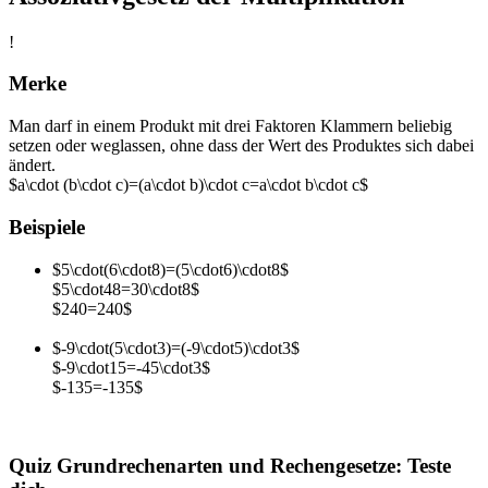
!
Merke
Man darf in einem Produkt mit drei Faktoren Klammern beliebig
setzen oder weglassen, ohne dass der Wert des Produktes sich dabei
ändert.
$a\cdot (b\cdot c)=(a\cdot b)\cdot c=a\cdot b\cdot c$
Beispiele
$5\cdot(6\cdot8)=(5\cdot6)\cdot8$
$5\cdot48=30\cdot8$
$240=240$
$-9\cdot(5\cdot3)=(-9\cdot5)\cdot3$
$-9\cdot15=-45\cdot3$
$-135=-135$
Quiz Grundrechenarten und Rechengesetze: Teste