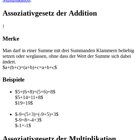
Assoziativgesetz der Addition
!
Merke
Man darf in einer Summe mit drei Summanden Klammern beliebig
setzen oder weglassen, ohne dass der Wert der Summe sich dabei
ändert.
$a+(b+c)=(a+b)+c=a+b+c$
Beispiele
$5+(6+8)=(5+6)+8$
$5+14=11+8$
$19=19$
$-9+(5+3)=(-9+5)+3$
$-9+8=-4+3$
$-1=-1$
Assoziativgesetz der Multiplikation