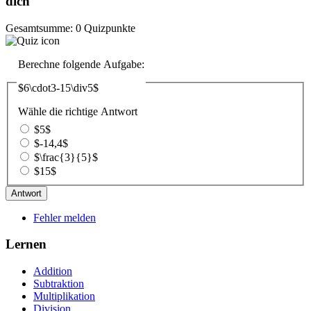
dich
Gesamtsumme: 0 Quizpunkte
Berechne folgende Aufgabe:
$6\cdot3-15\div5$
Wähle die richtige Antwort
$5$
$-14,4$
$\frac{3}{5}$
$15$
Fehler melden
Lernen
Addition
Subtraktion
Multiplikation
Division