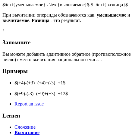
$\text{уменьшаемое} - \text{вычитаемое}$ $=\text{разница}$
При вычитании операнды обозначаются как,
уменьшаемое
и
вычитаемое
.
Разница
- это результат.
!
Запомните
Вы можете добавить аддитивное обратное (противоположное
число) вместо вычитания рационального числа.
Примеры
$(+4)-(+3)=(+4)+(-3)=+1$
$(+9)-(-3)=(+9)+(+3)=+12$
Report an issue
Lernen
Сложение
Вычитание