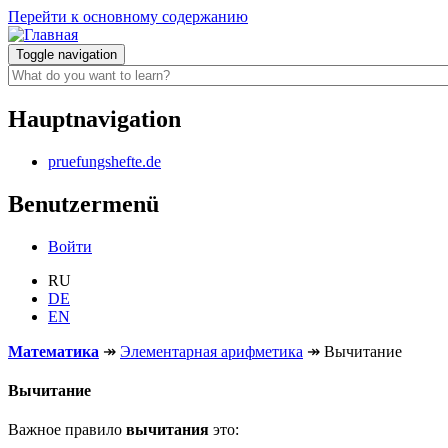
Перейти к основному содержанию
Toggle navigation
Hauptnavigation
pruefungshefte.de
Benutzermenü
Войти
RU
DE
EN
Математика
↠
Элементарная арифметика
↠
Вычитание
Вычитание
Важное правило
вычитания
это: