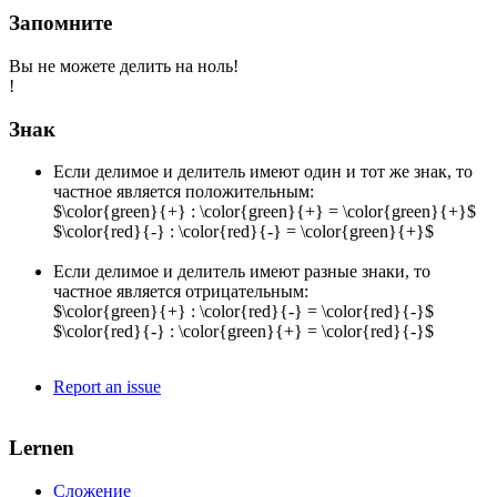
Запомните
Вы не можете делить на ноль!
!
Знак
Если делимое и делитель имеют один и тот же знак, то
частное является положительным:
$\color{green}{+} : \color{green}{+} = \color{green}{+}$
$\color{red}{-} : \color{red}{-} = \color{green}{+}$
Если делимое и делитель имеют разные знаки, то
частное является отрицательным:
$\color{green}{+} : \color{red}{-} = \color{red}{-}$
$\color{red}{-} : \color{green}{+} = \color{red}{-}$
Report an issue
Lernen
Сложение