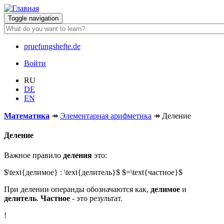
Перейти
к
Toggle navigation
основному
содержанию
pruefungshefte.de
Hauptnavigation
Войти
Benutzermenü
RU
DE
EN
Математика
↠
Элементарная арифметика
↠
Деление
Деление
Важное правило
деления
это:
$\text{делимое} : \text{делитель}$ $=\text{частное}$
При делении операнды обозначаются как,
делимое
и
делитель
.
Частное
- это результат.
!