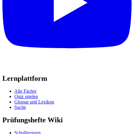
Lernplattform
Alle Fächer
Quiz spielen
Glossar und Lexikon
Suche
Prüfungshefte Wiki
Schullizenzen