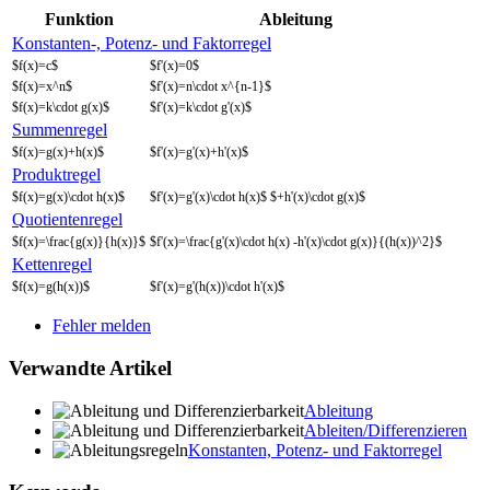
Funktion
Ableitung
Konstanten-, Potenz- und Faktorregel
$f(x)=c$
$f'(x)=0$
$f(x)=x^n$
$f'(x)=n\cdot x^{n-1}$
$f(x)=k\cdot g(x)$
$f'(x)=k\cdot g'(x)$
Summenregel
$f(x)=g(x)+h(x)$
$f'(x)=g'(x)+h'(x)$
Produktregel
$f(x)=g(x)\cdot h(x)$
$f'(x)=g'(x)\cdot h(x)$ $+h'(x)\cdot g(x)$
Quotientenregel
$f(x)=\frac{g(x)}{h(x)}$
$f'(x)=\frac{g'(x)\cdot h(x) -h'(x)\cdot g(x)}{(h(x))^2}$
Kettenregel
$f(x)=g(h(x))$
$f'(x)=g'(h(x))\cdot h'(x)$
Fehler melden
Verwandte Artikel
Ableitung
Ableiten/Differenzieren
Konstanten, Potenz- und Faktorregel