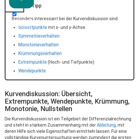
i
Tipp
Videos
Besonders interessant bei der Kurvendiskussion sind
von YouTube
immer laden
Schnittpunkte
mit x- und y-Achse
Symmetrieverhalten
Monotonieverhalten
Krümmungsverhalten
Extrempunkte
(Hoch- und Tiefpunkte)
Wendepunkte
Kurvendiskussion: Übersicht,
Extrempunkte, Wendepunkte, Krümmung,
Monotonie, Nullstellen
Die Kurvendiskussion ist ein Teilgebiet der Differenzialrechnung
und steht in starkem Zusammenhang mit der
Ableitung
, mit
deren Hilfe sich viele Eigenschaften ermitteln lassen. Für eine
vollständige Kurvenuntersuchung werden zumindest die ersten