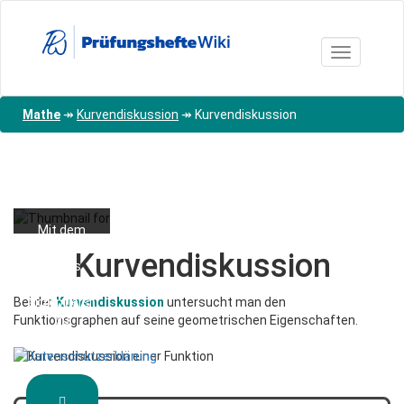
Direkt
zum
Inhalt
Toggle nav
Mathe
↠
Kurvendiskussion
↠
Kurvendiskussion
Mit dem
Abspielen
Kurvendiskussion
dieses
Videos
akzeptierst
Bei der
Kurvendiskussion
untersucht man den
du
Funktionsgraphen auf seine geometrischen Eigenschaften.
YouTubes
Datenschutzerklärung
.