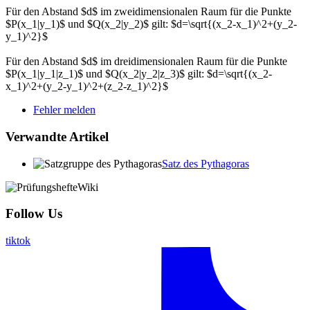
Für den Abstand $d$ im zweidimensionalen Raum für die Punkte
$P(x_1|y_1)$ und $Q(x_2|y_2)$ gilt: $d=\sqrt{(x_2-x_1)^2+(y_2-
y_1)^2}$
Für den Abstand $d$ im dreidimensionalen Raum für die Punkte
$P(x_1|y_1|z_1)$ und $Q(x_2|y_2|z_3)$ gilt: $d=\sqrt{(x_2-
x_1)^2+(y_2-y_1)^2+(z_2-z_1)^2}$
Fehler melden
Verwandte Artikel
Satz des Pythagoras
Follow Us
tiktok