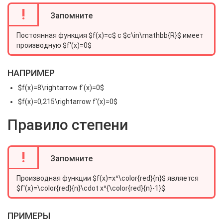
!
Запомните
Постоянная функция $f(x)=c$ с $c\in\mathbb{R}$ имеет
производную $f'(x)=0$
НАПРИМЕР
$f(x)=8\rightarrow f'(x)=0$
$f(x)=0,215\rightarrow f'(x)=0$
Правило степени
!
Запомните
Производная функции $f(x)=x^\color{red}{n}$ является
$f'(x)=\color{red}{n}\cdot x^{\color{red}{n}-1}$
ПРИМЕРЫ