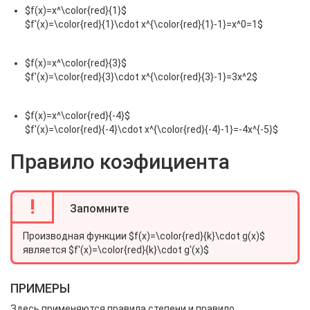
$f(x)=x^\color{red}{1}$
$f'(x)=\color{red}{1}\cdot x^{\color{red}{1}-1}=x^0=1$
$f(x)=x^\color{red}{3}$
$f'(x)=\color{red}{3}\cdot x^{\color{red}{3}-1}=3x^2$
$f(x)=x^\color{red}{-4}$
$f'(x)=\color{red}{-4}\cdot x^{\color{red}{-4}-1}=-4x^{-5}$
Правило коэфициента
!
Запомните
Производная функции $f(x)=\color{red}{k}\cdot g(x)$
является $f'(x)=\color{red}{k}\cdot g'(x)$
ПРИМЕРЫ
Здесь применяются правила степени и правило