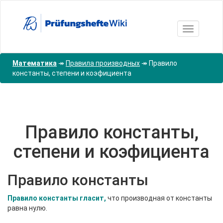
Перейти
к
основному
Toggle nav
содержанию
Математика
↠
Правила производных
↠
Правило
константы, степени и коэфициента
Правило константы,
степени и коэфициента
Правило константы
Правило константы гласит,
что производная от константы
равна нулю.