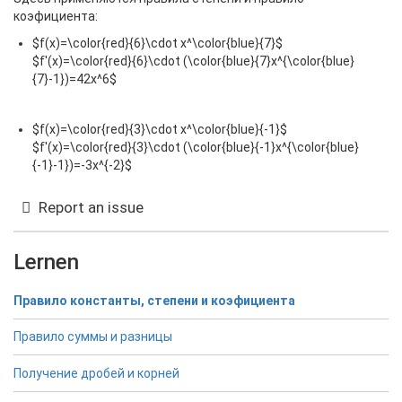
коэфициента:
$f(x)=\color{red}{6}\cdot x^\color{blue}{7}$
$f'(x)=\color{red}{6}\cdot (\color{blue}{7}x^{\color{blue}
{7}-1})=42x^6$
$f(x)=\color{red}{3}\cdot x^\color{blue}{-1}$
$f'(x)=\color{red}{3}\cdot (\color{blue}{-1}x^{\color{blue}
{-1}-1})=-3x^{-2}$
Report an issue
Lernen
Правило константы, степени и коэфициента
Правило суммы и разницы
Получение дробей и корней