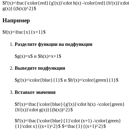
$f'(x)=\frac{\color{red}{g'(x)}\cdot h(x) -\color{red}{h'(x)}\cdot
g(x)}{(h(x))^2}$
Например
$f(x)=\frac{x}{x+1}$
Разделите функции на подфункции
$g(x)=x$ и $h(x)=x+1$
Выведите подфункции
$g'(x)=\color{blue}{1}$ и $h'(x)=\color{green}{1}$
Вставьте значения
$f'(x)=\frac{\color{blue}{g'(x)}\cdot h(x) -\color{green}
{h'(x)}\cdot g(x)}{(h(x))^2}$
$f'(x)=\frac{\color{blue}{1}\cdot (x+1) -\color{green}
{1}\cdot x}{(x+1)^2}$ $=\frac{1}{(x+1)^2}$