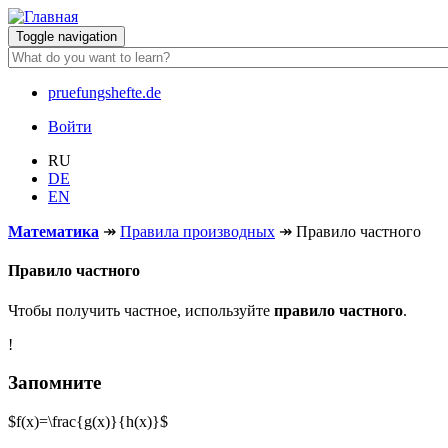
Перейти
к
Toggle navigation
основному
содержанию
pruefungshefte.de
Hauptnavigation
Войти
Benutzermenü
RU
DE
EN
Математика
↠
Правила производных
↠
Правило частного
Правило частного
Чтобы получить частное, используйте
правило частного
.
!
Запомните
$f(x)=\frac{g(x)}{h(x)}$