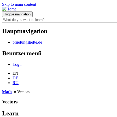
Skip to main content
Toggle navigation
Hauptnavigation
pruefungshefte.de
Benutzermenü
Log in
EN
DE
RU
Math
↠
Vectors
Vectors
Learn