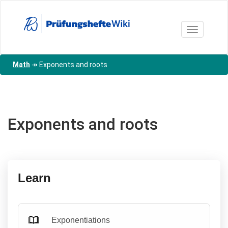
Skip
to
main
Toggle nav
content
Math
↠
Exponents and roots
Exponents and roots
Learn
Exponentiations