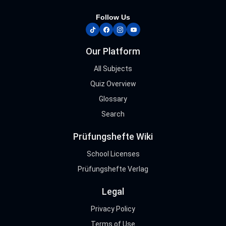
Follow Us
tiktok
facebook
instagram
youtube
Our Platform
All Subjects
Quiz Overview
Glossary
Search
Prüfungshefte Wiki
School Licenses
Prüfungshefte Verlag
Legal
Privacy Policy
Terms of Use