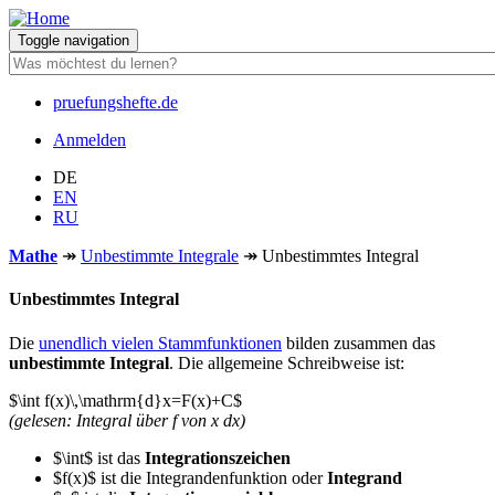
Direkt
zum
Toggle navigation
Inhalt
pruefungshefte.de
Hauptnavigation
Anmelden
Benutzermenü
DE
EN
RU
Mathe
↠
Unbestimmte Integrale
↠
Unbestimmtes Integral
Unbestimmtes Integral
Die
unendlich vielen Stammfunktionen
bilden zusammen das
unbestimmte Integral
. Die allgemeine Schreibweise ist:
$\int f(x)\,\mathrm{d}x=F(x)+C$
(gelesen: Integral über f von x dx)
$\int$ ist das
Integrationszeichen
$f(x)$ ist die Integrandenfunktion oder
Integrand