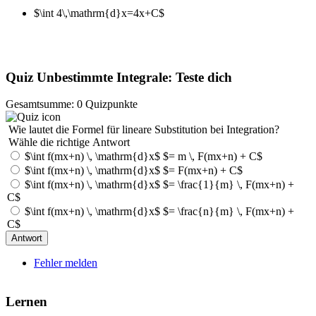
$\int 4\,\mathrm{d}x=4x+C$
Quiz Unbestimmte Integrale: Teste dich
Gesamtsumme: 0 Quizpunkte
Wie lautet die Formel für lineare Substitution bei Integration?
Wähle die richtige Antwort
$\int f(mx+n) \, \mathrm{d}x$ $= m \, F(mx+n) + C$
$\int f(mx+n) \, \mathrm{d}x$ $= F(mx+n) + C$
$\int f(mx+n) \, \mathrm{d}x$ $= \frac{1}{m} \, F(mx+n) +
C$
$\int f(mx+n) \, \mathrm{d}x$ $= \frac{n}{m} \, F(mx+n) +
C$
Fehler melden
Lernen