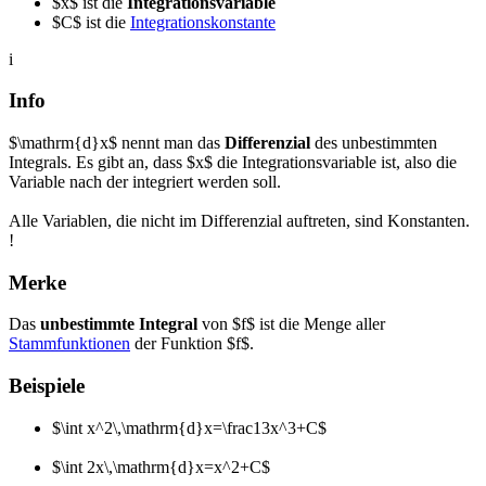
$x$ ist die
Integrationsvariable
$C$ ist die
Integrationskonstante
i
Info
$\mathrm{d}x$ nennt man das
Differenzial
des unbestimmten
Integrals. Es gibt an, dass $x$ die Integrationsvariable ist, also die
Variable nach der integriert werden soll.
Alle Variablen, die nicht im Differenzial auftreten, sind Konstanten.
!
Merke
Das
unbestimmte Integral
von $f$ ist die Menge aller
Stammfunktionen
der Funktion $f$.
Beispiele
$\int x^2\,\mathrm{d}x=\frac13x^3+C$
$\int 2x\,\mathrm{d}x=x^2+C$