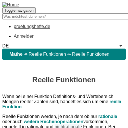
Direkt
zum
Toggle navigation
Inhalt
pruefungshefte.de
Hauptnavigation
Anmelden
Benutzermenü
DE
Weit
Mathe
↠
Reelle Funktionen
↠
Reelle Funktionen
Reelle Funktionen
Wenn bei einer Funktion Definitions- und Wertebereich
Mengen reeller Zahlen sind, handelt es sich um eine
reelle
Funktion
.
Reelle Funktionen werden, je nach dem ob nur
rationale
oder auch
weitere Rechenoperationen
vorkommen,
eingeteilt in rationale und
nichtrationale
Funktionen. Bei