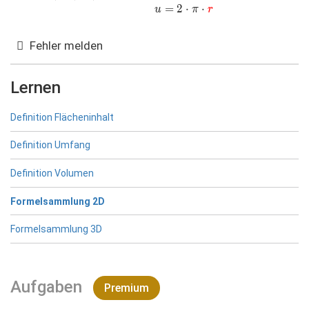
\cdot\color{red}
{a}+\color{brown}
u=2\cdot \pi
=
2
⋅
⋅
{a}+\color{blue}
u
π
r
{r}^{ 2 }
{c})\cdot
\cdot\color{red}
{b}+\color{orange}
\color{gray}{h}
{r}
{c}+\color{purple}
Fehler melden
{d}
Lernen
Definition Flächeninhalt
Definition Umfang
Definition Volumen
Formelsammlung 2D
Formelsammlung 3D
Aufgaben
Premium