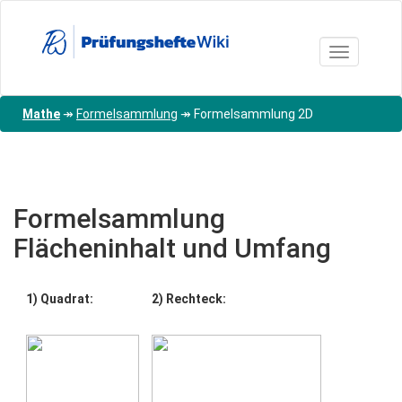
Direkt
zum
Inhalt
Toggle nav
Mathe
↠
Formelsammlung
↠
Formelsammlung 2D
Formelsammlung
Flächeninhalt und Umfang
1) Quadrat:
2) Rechteck: