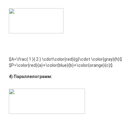
$A=\frac{ 1 }{ 2 } \cdot\color{red}{g}\cdot \color{gray}{h}$
$P=\color{red}{a}+\color{blue}{b}+\color{orange}{c}$
4) Параллелограмм: