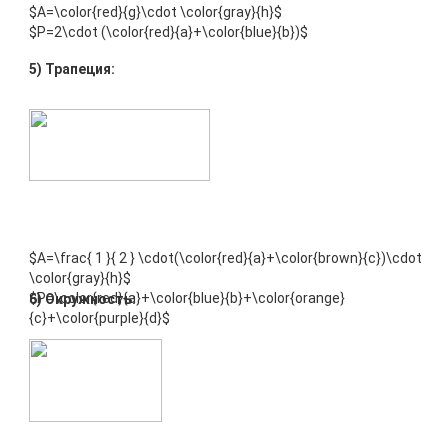
$A=\color{red}{g}\cdot \color{gray}{h}$
$P=2\cdot (\color{red}{a}+\color{blue}{b})$
5) Трапеция:
$A=\frac{ 1 }{ 2 } \cdot(\color{red}{a}+\color{brown}{c})\cdot
\color{gray}{h}$
$P=\color{red}{a}+\color{blue}{b}+\color{orange}
6) Окружность:
{c}+\color{purple}{d}$