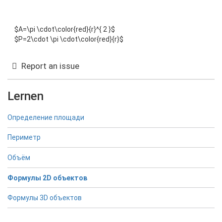
$A=\pi \cdot\color{red}{r}^{ 2 }$
$P=2\cdot \pi \cdot\color{red}{r}$
Report an issue
Lernen
Определение площади
Периметр
Объём
Формулы 2D объектов
Формулы 3D объектов