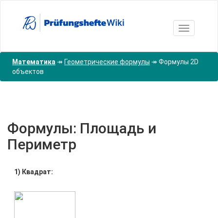
Перейти
к
основному
Toggle nav
содержанию
Математика
↠
Геометрические формулы
↠
Формулы 2D
объектов
Формулы: Площадь и
Периметр
1) Квадрат: