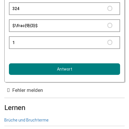
324
$\frac{9}{3}$
1
Fehler melden
Lernen
Brüche und Bruchterme