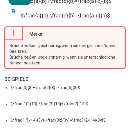
$\frac{a}{b}+\frac{c}{b}=\frac{a+c}{b}$
Videos
$\frac{a}{b}-\frac{c}{b}=\frac{a-c}{b}$
von YouTube
immer laden
!
Merke
Brüche heißen gleichnamig, wenn sie den gleichen Nenner
besitzen.
Brüche heißen ungleichnamig, wenn sie unterschiedliche
Nenner besitzen.
BEISPIELE
$\frac{3}{8}+\frac{2}{8}=\frac{5}{8}$
$\frac{10}{13}-\frac{3}{13}=\frac{7}{13}$
$\frac{15x+4}{3y}-\frac{3x}{3y}=\frac{12x+4}{3y}$