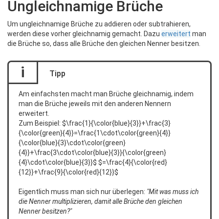
Ungleichnamige Brüche
Um ungleichnamige Brüche zu addieren oder subtrahieren,
werden diese vorher gleichnamig gemacht. Dazu
erweitert
man
die Brüche so, dass alle Brüche den gleichen Nenner besitzen.
i
Tipp
Am einfachsten macht man Brüche gleichnamig, indem
man die Brüche jeweils mit den anderen Nennern
erweitert.
Zum Beispiel: $\frac{1}{\color{blue}{3}}+\frac{3}
{\color{green}{4}}=\frac{1\cdot\color{green}{4}}
{\color{blue}{3}\cdot\color{green}
{4}}+\frac{3\cdot\color{blue}{3}}{\color{green}
{4}\cdot\color{blue}{3}}$ $=\frac{4}{\color{red}
{12}}+\frac{9}{\color{red}{12}}$
Eigentlich muss man sich nur überlegen:
"Mit was muss ich
die Nenner multiplizieren, damit alle Brüche den gleichen
Nenner besitzen?"