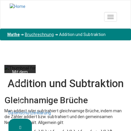
Direkt
zum
Inhalt
Toggle nav
Mathe
↠
Bruchrechnung
↠
Addition und Subtraktion
Mit dem
Abspielen
Addition und Subtraktion
dieses
Videos
akzeptierst
Gleichnamige Brüche
du
YouTubes
Man addiert oder subtrahiert gleichnamige Brüche, indem man
Datenschutzerklärung
.
die Zähler addiert bzw. subtrahiert und den gemeinsamen
Nenner beibehält. Allgemein gilt: