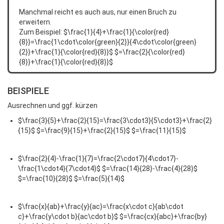
Manchmal reicht es auch aus, nur einen Bruch zu
erweitern.
Zum Beispiel: $\frac{1}{4}+\frac{1}{\color{red}
{8}}=\frac{1\cdot\color{green}{2}}{4\cdot\color{green}
{2}}+\frac{1}{\color{red}{8}}$ $=\frac{2}{\color{red}
{8}}+\frac{1}{\color{red}{8}}$
BEISPIELE
Ausrechnen und ggf. kürzen
$\frac{3}{5}+\frac{2}{15}=\frac{3\cdot3}{5\cdot3}+\frac{2}
{15}$ $=\frac{9}{15}+\frac{2}{15}$ $=\frac{11}{15}$
$\frac{2}{4}-\frac{1}{7}=\frac{2\cdot7}{4\cdot7}-
\frac{1\cdot4}{7\cdot4}$ $=\frac{14}{28}-\frac{4}{28}$
$=\frac{10}{28}$ $=\frac{5}{14}$
$\frac{x}{ab}+\frac{y}{ac}=\frac{x\cdot c}{ab\cdot
c}+\frac{y\cdot b}{ac\cdot b}$ $=\frac{cx}{abc}+\frac{by}