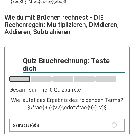
{abc}$ $=\frac{cx+by}{abc}$
Wie du mit Brüchen rechnest - DIE
Rechenregeln: Multiplizieren, Dividieren,
Addieren, Subtrahieren
Quiz Bruchrechnung: Teste
dich
Gesamtsumme: 0 Quizpunkte
Wie lautet das Ergebnis des folgenden Terms?
$\frac{36}{27}\cdot\frac{9}{12}$
$\frac{3}{9}$