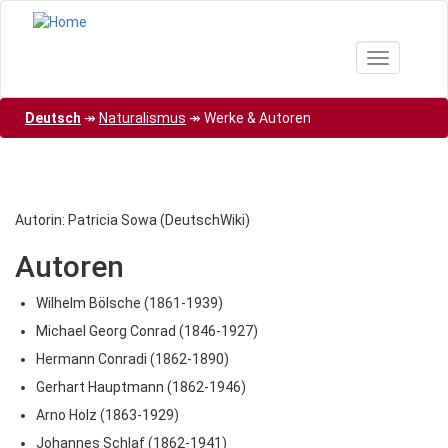
Direkt
zum
Inhalt
Toggle nav
Deutsch
↠
Naturalismus
↠
Werke & Autoren
Autorin: Patricia Sowa (DeutschWiki)
Autoren
Wilhelm Bölsche (1861-1939)
Michael Georg Conrad (1846-1927)
Hermann Conradi (1862-1890)
Gerhart Hauptmann (1862-1946)
Arno Holz (1863-1929)
Johannes Schlaf (1862-1941)