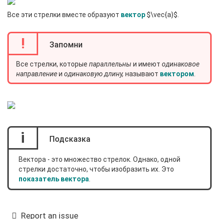
Все эти стрелки вместе образуют
вектор
$\vec{a}$.
!
Запомни
Все стрелки, которые
параллельны
и имеют
одинаковое
направление
и
одинаковую длину,
называют
вектором
.
i
Подсказка
Вектора - это множество стрелок. Однако, одной
стрелки достаточно, чтобы изобразить их. Это
показатель вектора
.
Report an issue