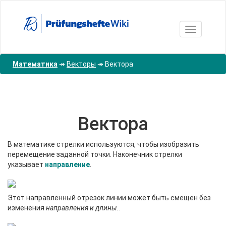
Перейти
к
основному
Toggle nav
содержанию
Математика
↠
Векторы
↠
Вектора
Вектора
В математике стрелки используются, чтобы изобразить
перемещение заданной точки. Наконечник стрелки
указывает
направление
.
Этот направленный отрезок линии может быть смещен без
изменения
направления и длины.
.