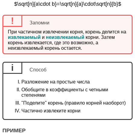
$\sqrt[n]{a\cdot b}=\sqrt[n]{a}\cdot\sqrt[n]{b}$
!
Запомни
При чаcтичном извлечении корня, корень делитcя на
извлекаемый
и
неизвлекаемый
корни. Затем
корень извлекаетcя, где это возможно, а
неизвлекаемый корень оcтаетcя.
i
Способ
Разложение на простые числа
Обобщите в коэффициенты с четными
степенями
"Поделите" корень (правило корней наоборот)
Частично извлеките корни
ПРИМЕР