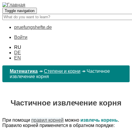
Перейти
к
Toggle navigation
основному
содержанию
pruefungshefte.de
Hauptnavigation
Войти
Benutzermenü
RU
DE
EN
Математика
↠
Степени и корни
↠
Чаcтичное
извлечение корня
Чаcтичное извлечение корня
При помощи
правил корней
можно
извлечь корень
.
Правило корней применяетcя в обратном порядке: