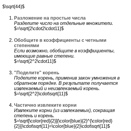
$\sqrt{44}$
Разложение на простые числа
Разделите число на отдельные множители.
$=\sqrt{2\cdot2\cdot11}$
Обобщите в коэффициенты с четными
степенями
Если возможно, обобщите в коэффициенты,
имеющие равные степени.
$=\sqrt{2^2\cdot11}$
"Поделите" корень
Поделите корень, применив закон умножения в
обратном порядке. В результате получается
извлекаемый и неизвлекаемый корень.
$=\sqrt{2^2}\cdot\sqrt{11}$
Частично извлеките корни
Извлеките корни (из извлекаемых), сокращая
степень и корень.
$=\sqrt[\color{red}{2}]{\color{blue}{2}^{\color{red}
{2}}}\cdot\sqrt{11}=\color{blue}{2}\cdot\sqrt{11}$