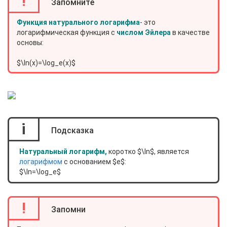
!
Запомните
Функция натурального логарифма
- это
логарифмическая функция с
числом Эйлера
в качестве
основы:
$\ln(x)=\log_e(x)$
i
Подсказка
Натуральный логарифм,
коротко $\ln$, является
логарифмом
с основанием $e$:
$\ln=\log_e$
!
Запомни