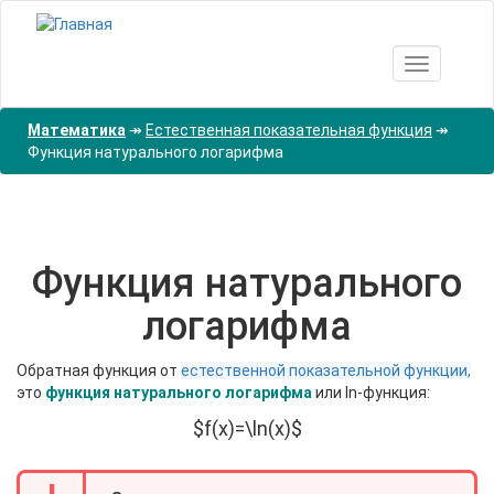
Перейти
к
основному
Toggle nav
содержанию
Математика
↠
Естественная показательная функция
↠
Функция натурального логарифма
Функция натурального
логарифма
Обратная функция от
естественной показательной функции,
это
функция натурального логарифма
или ln-функция:
$f(x)=\ln(x)$