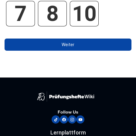
7
8
10
Follow Us
tiktok
facebook
instagram
youtube
Lernplattform