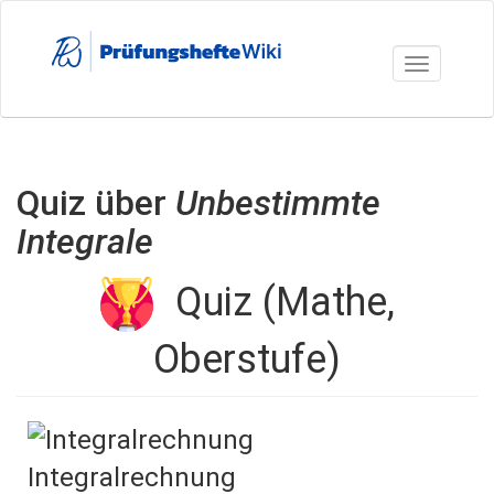
Direkt
zum
Inhalt
Toggle nav
Quiz über
Unbestimmte
Integrale
Quiz (Mathe,
Oberstufe)
Integralrechnung