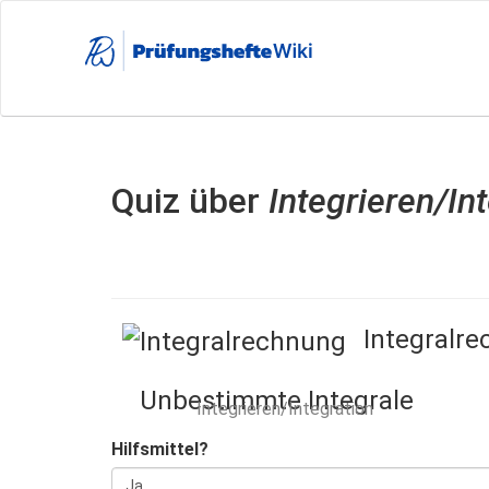
Direkt
zum
Inhalt
Quiz über
Integrieren/In
Integralr
Unbestimmte Integrale
Integrieren/Integration
Hilfsmittel?