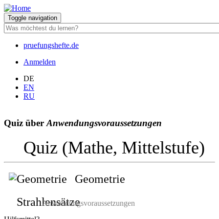
Direkt
zum
Toggle navigation
Inhalt
pruefungshefte.de
Hauptnavigation
Anmelden
Benutzermenü
DE
EN
RU
Quiz über
Anwendungsvoraussetzungen
Quiz (Mathe, Mittelstufe)
Geometrie
Strahlensätze
Anwendungsvoraussetzungen