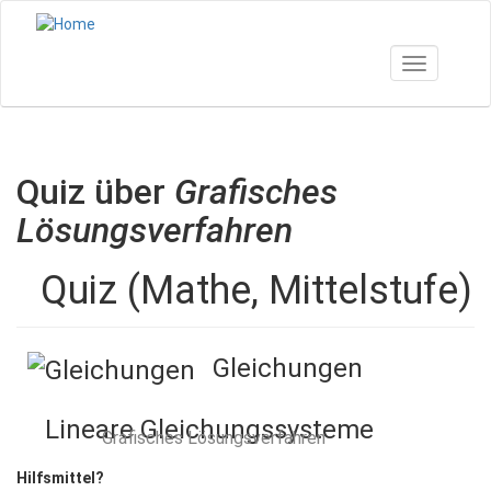
Direkt
zum
Inhalt
Toggle nav
Quiz über
Grafisches
Lösungsverfahren
Quiz (Mathe, Mittelstufe)
Gleichungen
Lineare Gleichungssysteme
Grafisches Lösungsverfahren
Hilfsmittel?