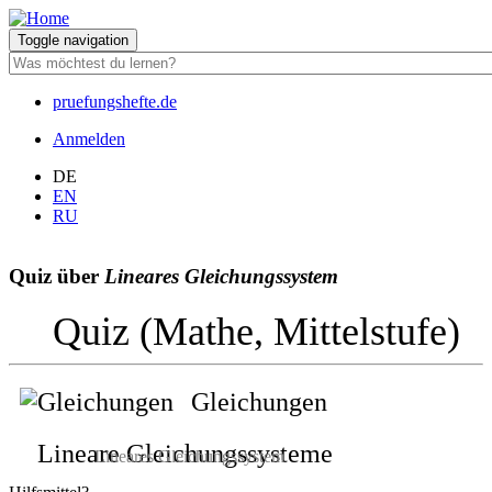
Direkt
zum
Toggle navigation
Inhalt
pruefungshefte.de
Hauptnavigation
Anmelden
Benutzermenü
DE
EN
RU
Quiz über
Lineares Gleichungssystem
Quiz (Mathe, Mittelstufe)
Gleichungen
Lineare Gleichungssysteme
Lineares Gleichungssystem