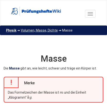
Direkt
zum
Inhalt
Toggle nav
Physik
↠
Volumen, Masse, Dichte
↠
Masse
Masse
Die
Masse
gibt an, wie leicht, schwer und träge ein Körper ist.
!
Merke
m
Das Formelzeichen der Masse ist
und die Einheit
m
kg
„Kilogramm“
.
k
g