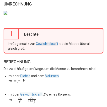
UMRECHNUNG
!
Beachte
Im Gegensatz zur
Gewichtskraft
ist die Masse überall
gleich groß.
BERECHNUNG
Die zwei häufigsten Wege, um die Masse zu berechnen, sind:
mit der
Dichte
und dem
Volumen
:
m=\rho\cdot
=
⋅
m
ρ
V
V
F_G
mit der
Gewichtskraft
eines Körpers:
F
G
m=\frac{F_G}
=\frac{F_G}
=
=
F
F
m
G
G
9
,
8
1
m
g
2
{g}
{9,81\frac{m}
s