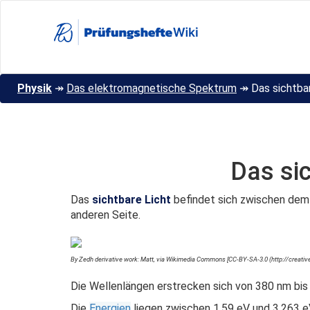
Direkt
zum
Inhalt
Physik
↠
Das elektromagnetische Spektrum
↠
Das sichtba
Das si
Das
sichtbare Licht
befindet sich zwischen de
anderen Seite.
By Zedh derivative work: Matt, via Wikimedia Commons [
CC-BY-SA-3.0 (http://creati
Die Wellenlängen erstrecken sich von 380 nm bis
Die
Energien
liegen zwischen 1,59 eV und 3,263 e