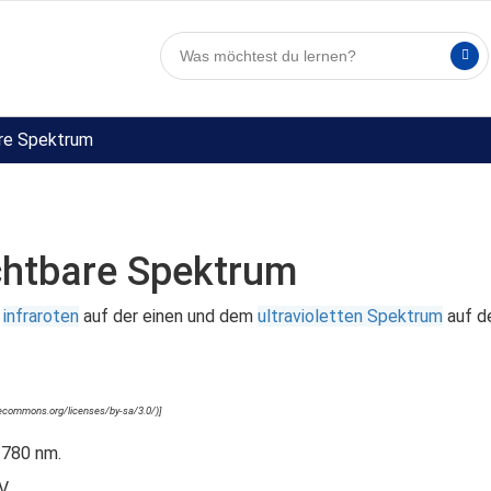
re Spektrum
chtbare Spektrum
m
infraroten
auf der einen und dem
ultravioletten Spektrum
auf d
vecommons.org/licenses/by-sa/3.0/)]
 780 nm.
V.