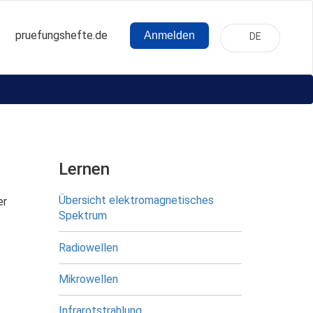
pruefungshefte.de
Anmelden
DE
Hauptnavigation
Benutzermenü
Lernen
Übersicht elektromagnetisches
er
Spektrum
Radiowellen
Mikrowellen
Infrarotstrahlung