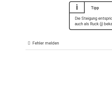
i
Tipp
Die Steigung entspri
auch als Ruck (j) bek
Fehler melden