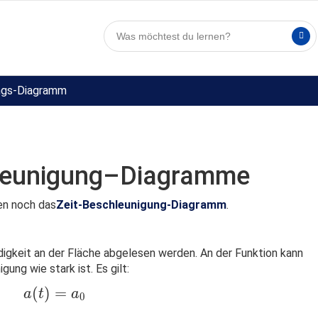
ngs-Diagramm
leunigung–Diagramme
en noch das
Zeit-Beschleunigung-Diagramm
.
digkeit an der Fläche abgelesen werden. An der Funktion kann
ung wie stark ist. Es gilt:
a(t)=a_0
(
)
=
a
t
a
0