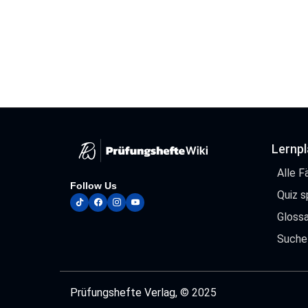
Lernp
Alle F
Follow Us
Quiz s
tiktok
facebook
instagram
youtube
Glossa
Suche
Prüfungshefte Verlag
, © 2025