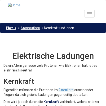
Direkt
zum
Inhalt
Toggle nav
Physik
↠
Atomaufbau
↠
Kernkraft und Ionen
Elektrische Ladungen
Da ein Atom genauso viele Protonen wie Elektronen hat, ist es
elektrisch neutral
.
Kernkraft
Eigentlich müssten die Protonen im
Atomkern
auseinander
fliegen, da sich gleiche Ladungen gegenseitig abstoßen.
Dies wird jedoch durch die
Kernkraft
verhindert, welche stärker