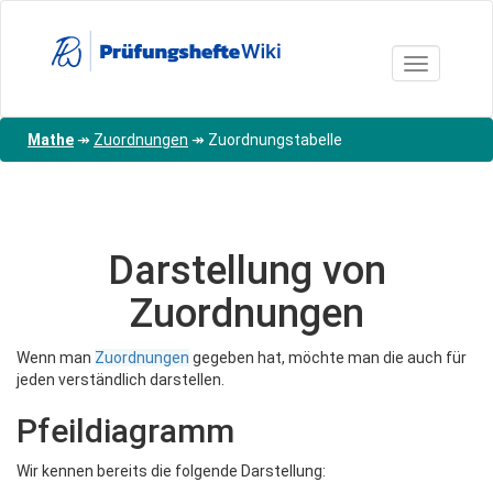
Direkt
zum
Inhalt
Toggle nav
Mathe
↠
Zuordnungen
↠
Zuordnungstabelle
Darstellung von
Zuordnungen
Wenn man
Zuordnungen
gegeben hat, möchte man die auch für
jeden verständlich darstellen.
Pfeildiagramm
Wir kennen bereits die folgende Darstellung: