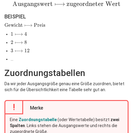
\text{Ausgangswert}\longmapsto
Ausgangswert
⟼
\text{zugeordneter
zugeordneter Wert
Wert}
BEISPIEL
\text{Gewicht}\longmapsto\text{Preis}
Gewicht
⟼
Preis
1
1
⟼
4
\longmapsto
2
2
⟼
8
4
\longmapsto
3
3
⟼
1
2
8
\longmapsto
...
12
Zuordnungstabellen
Da wir jeder Ausgangsgröße genau eine Größe zuordnen, bietet
sich für die Übersichtlichkeit eine Tabelle sehr gut an.
!
Merke
Eine
Zuordnungstabelle
(oder Wertetabelle) besitzt
zwei
Spalten
. Links stehen die Ausgangswerte und rechts die
zugeordnete Größe.