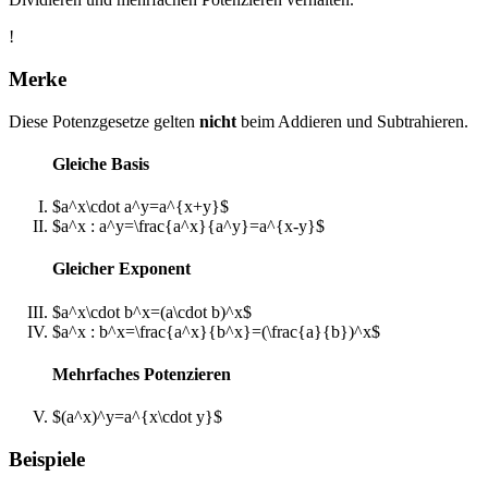
!
Merke
Diese Potenzgesetze gelten
nicht
beim Addieren und Subtrahieren.
Gleiche Basis
$a^x\cdot a^y=a^{x+y}$
$a^x : a^y=\frac{a^x}{a^y}=a^{x-y}$
Gleicher Exponent
$a^x\cdot b^x=(a\cdot b)^x$
$a^x : b^x=\frac{a^x}{b^x}=(\frac{a}{b})^x$
Mehrfaches Potenzieren
$(a^x)^y=a^{x\cdot y}$
Beispiele