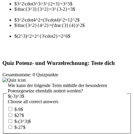
$3^2\cdot3^3=3^{2+3}=3^5$
$\frac{3^3}{3^2}=3^{3-2}=3$
$3^2\cdot4^2=(3\cdot4)^2=12^2$
$\frac{3^2}{4^2}=(\frac{3}{4})^2$
$(2^3)^2=2^{3\cdot2}=2^6$
Quiz Potenz- und Wurzelrechnung: Teste dich
Gesamtsumme: 0 Quizpunkte
Wie kann der folgende Term mithilfe der besonderen
Potenzgesetze ebenfalls notiert werden?
$(-3)^3$
Choose all correct answers
$-9$
$27$
$-(3^3)$
$-27$