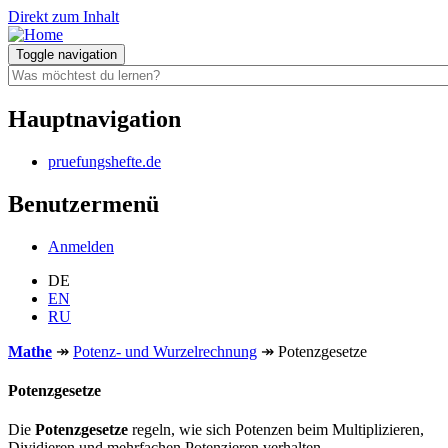
Direkt zum Inhalt
Toggle navigation
Hauptnavigation
pruefungshefte.de
Benutzermenü
Anmelden
DE
EN
RU
Mathe
↠
Potenz- und Wurzelrechnung
↠
Potenzgesetze
Potenzgesetze
Die
Potenzgesetze
regeln, wie sich Potenzen beim Multiplizieren,
Dividieren und mehrfachen Potenzieren verhalten.