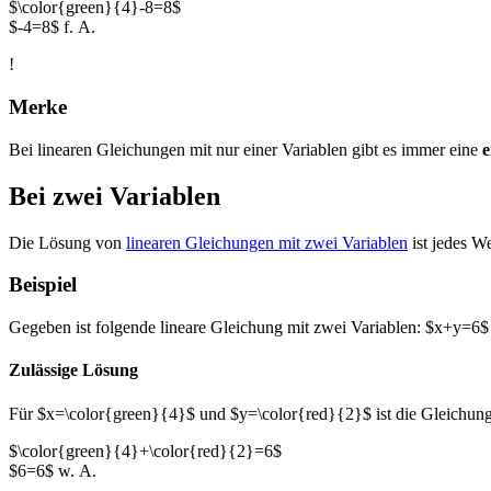
$\color{green}{4}-8=8$
$-4=8$ f. A.
!
Merke
Bei linearen Gleichungen mit nur einer Variablen gibt es immer eine
e
Bei zwei Variablen
Die Lösung von
linearen Gleichungen mit zwei Variablen
ist jedes We
Beispiel
Gegeben ist folgende lineare Gleichung mit zwei Variablen: $x+y=6$
Zulässige Lösung
Für $x=\color{green}{4}$ und $y=\color{red}{2}$ ist die Gleichung 
$\color{green}{4}+\color{red}{2}=6$
$6=6$ w. A.