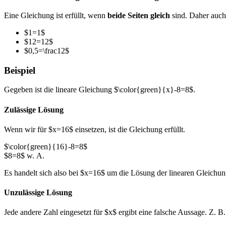
Eine Gleichung ist erfüllt, wenn
beide Seiten gleich
sind. Daher auch
$1=1$
$12=12$
$0,5=\frac12$
Beispiel
Gegeben ist die lineare Gleichung $\color{green}{x}-8=8$.
Zulässige Lösung
Wenn wir für $x=16$ einsetzen, ist die Gleichung erfüllt.
$\color{green}{16}-8=8$
$8=8$ w. A.
Es handelt sich also bei $x=16$ um die Lösung der linearen Gleichu
Unzulässige Lösung
Jede andere Zahl eingesetzt für $x$ ergibt eine falsche Aussage. Z. B