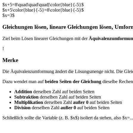
$x+5=8\quad\quad\quad|\color{blue}{-5}$
$x+5\color{blue}{-5}=8\color{blue}{-5}$
$x=3$
Gleichungen lösen, lineare Gleichungen lösen, Umf
Ziel beim Lösen linearer Gleichungen mit der
Äquivalenzumformu
!
Merke
Die Äquivalenzumformung ändert die Lösungsmenge nicht. Die Gleich
Dazu wendet man auf
beiden Seiten der Gleichung
dieselbe Rechen
Addition
derselben Zahl auf beiden Seiten
Subtraktion
derselben Zahl auf beiden Seiten
Multiplikation
derselben Zahl
außer 0
auf beiden Seiten
Division
derselben Zahl
außer 0
auf beiden Seiten
Schließlich sollte die Variable (z. B. $x$) isoliert da stehen, also $x=..