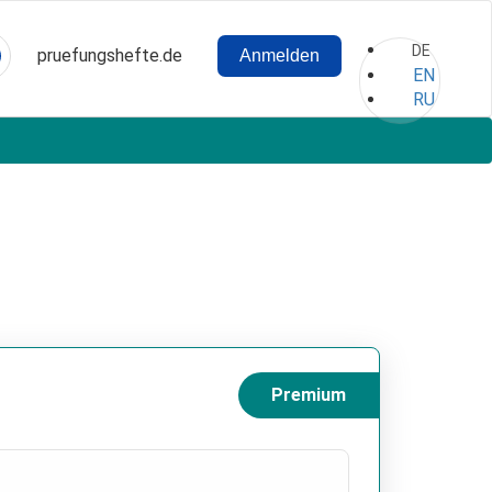
DE
pruefungshefte.de
Anmelden
Hauptnavigation
Benutzermenü
EN
RU
Premium