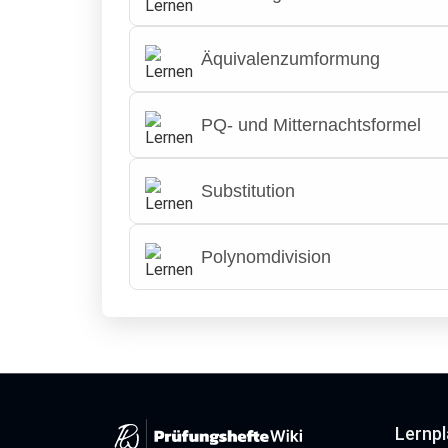
Äquivalenzumformung
PQ- und Mitternachtsformel
Substitution
Polynomdivision
Lernp