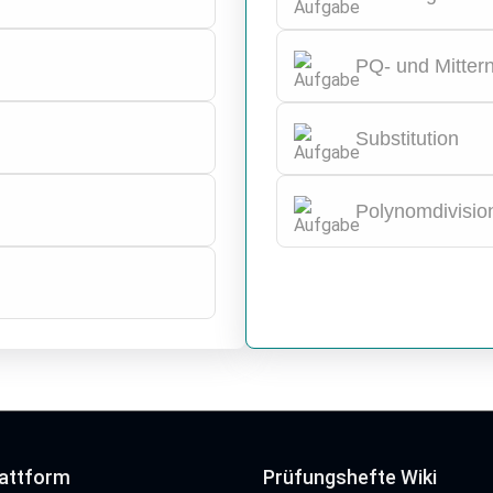
PQ- und Mitter
Substitution
Polynomdivisio
lattform
Prüfungshefte Wiki