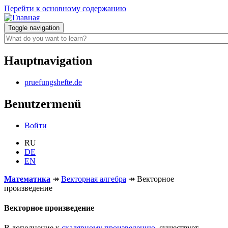
Перейти к основному содержанию
Toggle navigation
Hauptnavigation
pruefungshefte.de
Benutzermenü
Войти
RU
DE
EN
Математика
↠
Векторная алгебра
↠
Векторное
произведение
Векторное произведение
В дополнение к
скалярному произведению
, существует