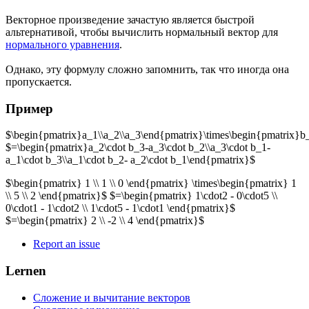
Векторное произведение зачастую является быстрой
альтернативой, чтобы вычислить нормальный вектор для
нормального уравнения
.
Однако, эту формулу сложно запомнить, так что иногда она
пропускается.
Пример
$\begin{pmatrix}a_1\\a_2\\a_3\end{pmatrix}\times\begin{pmatrix}b
$=\begin{pmatrix}a_2\cdot b_3-a_3\cdot b_2\\a_3\cdot b_1-
a_1\cdot b_3\\a_1\cdot b_2- a_2\cdot b_1\end{pmatrix}$
$\begin{pmatrix} 1 \\ 1 \\ 0 \end{pmatrix} \times\begin{pmatrix} 1
\\ 5 \\ 2 \end{pmatrix}$ $=\begin{pmatrix} 1\cdot2 - 0\cdot5 \\
0\cdot1 - 1\cdot2 \\ 1\cdot5 - 1\cdot1 \end{pmatrix}$
$=\begin{pmatrix} 2 \\ -2 \\ 4 \end{pmatrix}$
Report an issue
Lernen
Сложение и вычитание векторов