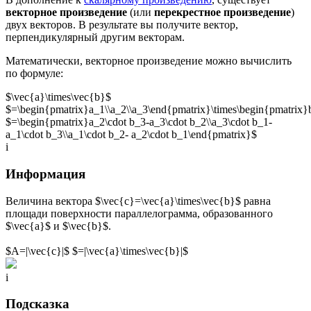
векторное произведение
(или
перекрестное произведение
)
двух векторов. В результате вы получите вектор,
перпендикулярный другим векторам.
Математически, векторное произведение можно вычислить
по формуле:
$\vec{a}\times\vec{b}$
$=\begin{pmatrix}a_1\\a_2\\a_3\end{pmatrix}\times\begin{pmatrix}
$=\begin{pmatrix}a_2\cdot b_3-a_3\cdot b_2\\a_3\cdot b_1-
a_1\cdot b_3\\a_1\cdot b_2- a_2\cdot b_1\end{pmatrix}$
i
Информация
Величина вектора $\vec{c}=\vec{a}\times\vec{b}$ равна
площади поверхности параллелограмма, образованного
$\vec{a}$ и $\vec{b}$.
$A=|\vec{c}|$ $=|\vec{a}\times\vec{b}|$
i
Подсказка