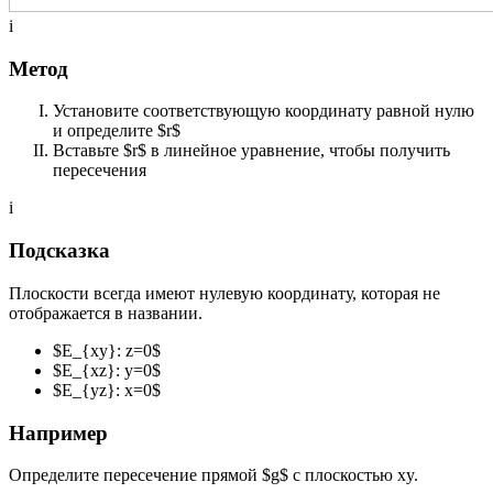
i
Метод
Установите соответствующую координату равной нулю
и определите $r$
Вставьте $r$ в линейное уравнение, чтобы получить
пересечения
i
Подсказка
Плоскости всегда имеют нулевую координату, которая не
отображается в названии.
$E_{xy}: z=0$
$E_{xz}: y=0$
$E_{yz}: x=0$
Например
Определите пересечение прямой $g$ с плоскостью xy.