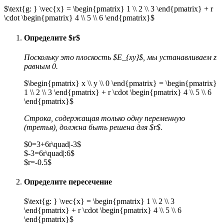
$\text{g: } \vec{x} = \begin{pmatrix} 1 \\ 2 \\ 3 \end{pmatrix} + r
\cdot \begin{pmatrix} 4 \\ 5 \\ 6 \end{pmatrix}$
Определите $r$
Поскольку это плоскость $E_{xy}$, мы устанавливаем z
равным 0.
$\begin{pmatrix} x \\ y \\ 0 \end{pmatrix} = \begin{pmatrix}
1 \\ 2 \\ 3 \end{pmatrix} + r \cdot \begin{pmatrix} 4 \\ 5 \\ 6
\end{pmatrix}$
Строка, содержащая только одну переменную
(третья), должна быть решена для $r$.
$0=3+6r\quad|-3$
$-3=6r\quad|:6$
$r=-0.5$
Определите пересечение
$\text{g: } \vec{x} = \begin{pmatrix} 1 \\ 2 \\ 3
\end{pmatrix} + r \cdot \begin{pmatrix} 4 \\ 5 \\ 6
\end{pmatrix}$