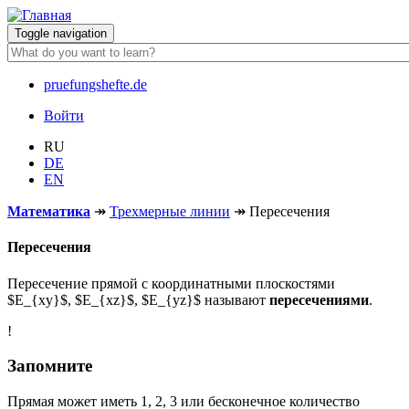
Перейти
к
Toggle navigation
основному
содержанию
pruefungshefte.de
Hauptnavigation
Войти
Benutzermenü
RU
DE
EN
Математика
↠
Трехмерные линии
↠
Пересечения
Пересечения
Пересечение прямой с координатными плоскостями
$E_{xy}$, $E_{xz}$, $E_{yz}$ называют
пересечениями
.
!
Запомните
Прямая может иметь 1, 2, 3 или бесконечное количество