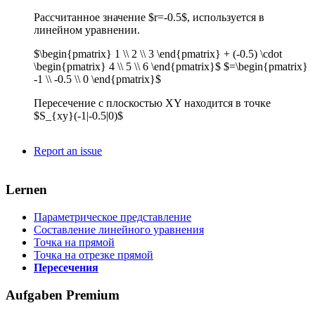
Рассчитанное значение $r=-0.5$, используется в
линейном уравнении.
$\begin{pmatrix} 1 \\ 2 \\ 3 \end{pmatrix} + (-0.5) \cdot
\begin{pmatrix} 4 \\ 5 \\ 6 \end{pmatrix}$ $=\begin{pmatrix}
-1 \\ -0.5 \\ 0 \end{pmatrix}$
Пересечение с плоскостью XY находится в точке
$S_{xy}(-1|-0.5|0)$
Report an issue
Lernen
Параметрическое представление
Составление линейного уравнения
Точка на прямой
Точка на отрезке прямой
Пересечения
Aufgaben
Premium