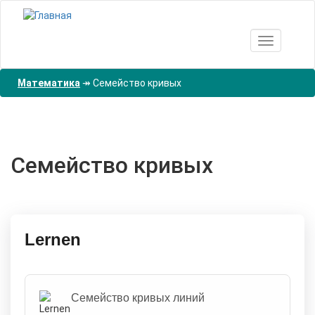
Перейти
к
основному
Toggle nav
содержанию
Математика
↠
Семейство кривых
Семейство кривых
Lernen
Семейство кривых линий