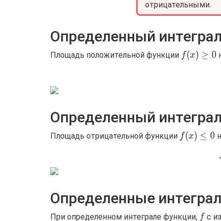
отрицательными.
Определенный интегра
f(x)\ge0
(
)
≥
0
Площадь положительной функции
f
x
Определенный интеграл
f(x)\le0
(
)
≤
0
Площадь отрицательной функции
н
f
x
Определенные интеграл
f
При определенном интеграле функции,
с и
f