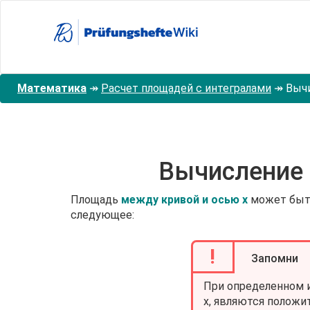
Перейти
к
основному
содержанию
Математика
↠
Расчет площадей с интегралами
↠
Вычи
Вычисление 
Площадь
между кривой и осью x
может быт
следующее:
!
Запомни
При определенном и
х, являются положит