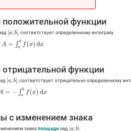
л положительной функции
[a;
[
;
]
над
, соответствует определенному интегралу.
a
b
b]
b
A=\int_a^b
=
(
)
d
∫
A
f
x
x
a
f(x)\,\mathrm{d}x
 отрицательной функции
[a;
[
;
]
ад
, соответствует отрицательно определенному инте
a
b
b]
b
A=-\int_a^b
=
−
(
)
d
∫
A
f
x
x
a
f(x)\,\mathrm{d}x
ы с изменением знака
[a;
[
;
]
зменением знака
площади
над
.
a
b