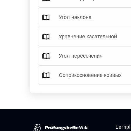
Угол наклона
Уравнение касательной
Угол пересечения
Соприкосновение кривых
Lernp