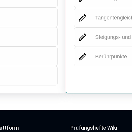
Tangentengleic
Steigungs- und 
Berührpunkte
lattform
Prüfungshefte Wiki